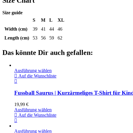
Size Chart
Size guide
S
M
L
XL
Width (cm)
39
41
44
46
Length (cm)
53
56
59
62
Das könnte Dir auch gefallen:
Ausführung wählen
Auf die Wunschliste
Fussball Saurus | Kurzärmeliges T-Shirt für Kin
19,99
€
Ausführung wählen
Auf die Wunschliste
Ausführung wählen