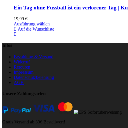
Ein Tag ohne Fussball ist ein verlorener Tag | 
19,99
€
Ausführung wählen
Auf die Wunschliste
Infos
Bezahlung & Versand
Widerruf
Retouren
Impressum
Datenschutzbelehrung
AGB
Unsere Zahlungsarten
Gratis Versand ab 39€ Bestellwert!