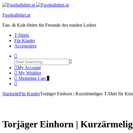
Fussballshirt.at
Fan- & Kult-Shirts für Freunde des runden Leders
T-Shirts
Für Kinder
Accessoires
My Account
My Wishlist
Shopping Cart
0
Startseite
Für Kinder
Torjäger Einhorn | Kurzärmeliges T-Shirt für Kin
Product
Torjäger
Totenkopf
Click to enlarge
Einhorn
Krieger
navigation
|
|
Kurzärmeliges
Multifunktionstuch
Unisex-
Torjäger Einhorn | Kurzärmelig
T-
Shirt