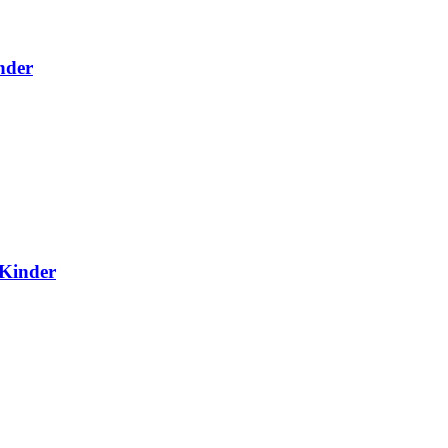
nder
 Kinder