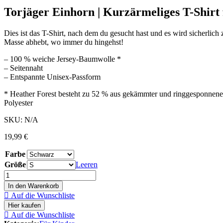
Torjäger Einhorn | Kurzärmeliges T-Shirt
Dies ist das T-Shirt, nach dem du gesucht hast und es wird sicherlich 
Masse abhebt, wo immer du hingehst!
– 100 % weiche Jersey-Baumwolle *
– Seitennaht
– Entspannte Unisex-Passform
* Heather Forest besteht zu 52 % aus gekämmter und ringgesponnen
Polyester
SKU:
N/A
19,99
€
Farbe
Größe
Leeren
In den Warenkorb
Auf die Wunschliste
Hier kaufen
Auf die Wunschliste