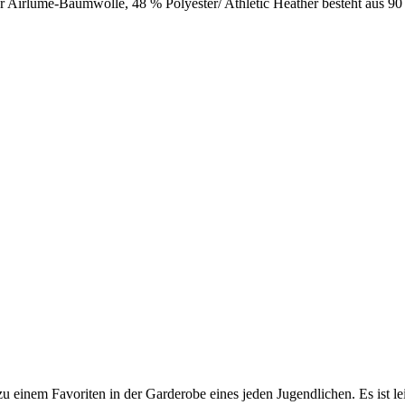
er Airlume-Baumwolle, 48 % Polyester/ Athletic Heather besteht aus
zu einem Favoriten in der Garderobe eines jeden Jugendlichen. Es ist lei