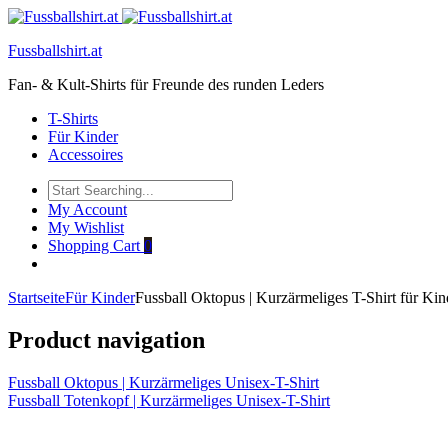
Fussballshirt.at
Fan- & Kult-Shirts für Freunde des runden Leders
T-Shirts
Für Kinder
Accessoires
My Account
My Wishlist
Shopping Cart
0
Startseite
Für Kinder
Fussball Oktopus | Kurzärmeliges T-Shirt für Kin
Product navigation
Fussball Oktopus | Kurzärmeliges Unisex-T-Shirt
Fussball Totenkopf | Kurzärmeliges Unisex-T-Shirt
Click to enlarge