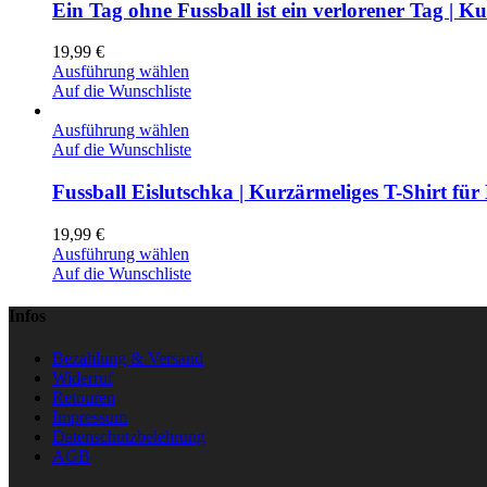
Ein Tag ohne Fussball ist ein verlorener Tag | 
19,99
€
Ausführung wählen
Auf die Wunschliste
Ausführung wählen
Auf die Wunschliste
Fussball Eislutschka | Kurzärmeliges T-Shirt für
19,99
€
Ausführung wählen
Auf die Wunschliste
Infos
Bezahlung & Versand
Widerruf
Retouren
Impressum
Datenschutzbelehrung
AGB