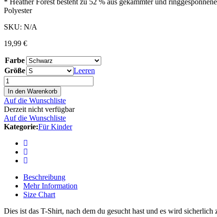
* Heather Forest besteht zu 52 % aus gekämmter und ringgesponnen
Polyester
SKU:
N/A
19,99
€
Farbe
Größe
Leeren
In den Warenkorb
Auf die Wunschliste
Derzeit nicht verfügbar
Auf die Wunschliste
Kategorie:
Für Kinder
Beschreibung
Mehr Information
Size Chart
Dies ist das T-Shirt, nach dem du gesucht hast und es wird sicherlich 