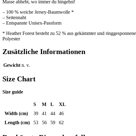
Masse abhebt, wo immer du hingehst!
– 100 % weiche Jersey-Baumwolle *
– Seitennaht
– Entspannte Unisex-Passform
* Heather Forest besteht zu 52 % aus gekämmter und ringgesponnen
Polyester
Zusätzliche Informationen
Gewicht
n. v.
Size Chart
Size guide
S
M
L
XL
Width (cm)
39
41
44
46
Length (cm)
53
56
59
62