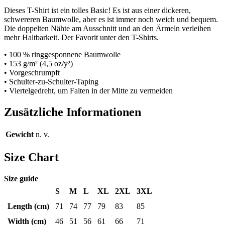
Dieses T-Shirt ist ein tolles Basic! Es ist aus einer dickeren,
schwereren Baumwolle, aber es ist immer noch weich und bequem.
Die doppelten Nähte am Ausschnitt und an den Ärmeln verleihen
mehr Haltbarkeit. Der Favorit unter den T-Shirts.
• 100 % ringgesponnene Baumwolle
• 153 g/m² (4,5 oz/y²)
• Vorgeschrumpft
• Schulter-zu-Schulter-Taping
• Viertelgedreht, um Falten in der Mitte zu vermeiden
Zusätzliche Informationen
Gewicht
n. v.
Size Chart
Size guide
S
M
L
XL
2XL
3XL
Length (cm)
71
74
77
79
83
85
Width (cm)
46
51
56
61
66
71